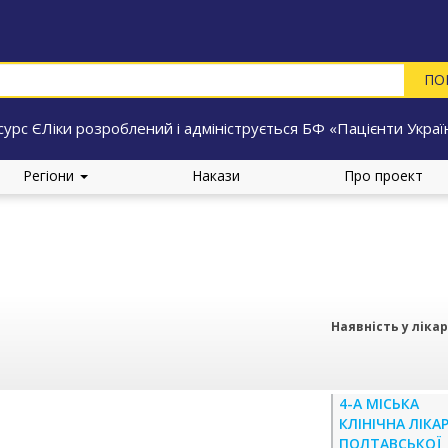
сурс ЄЛіки розроблений і адмініструється БФ «Пацієнти Украї
Регіони
Накази
Про проект
Наявність у ліка
4-А МІСЬКА
КЛІНІЧНА ЛІКА
ПОЛТАВСЬКОЇ