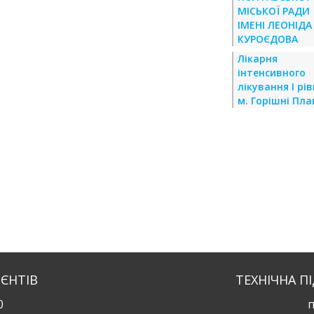
МІСЬКОЇ РАДИ
ІМЕНІ ЛЕОНІДА
КУРОЄДОВА
Лікарня
інтенсивного
лікування І рі
м. Горішні Пла
ІЄНТІВ
ТЕХНІЧНА П
0
п