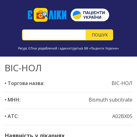
Ресурс ЄЛіки розроблений і адмініструється БФ «Пацієнти України»
ВІС-НОЛ
• Торгова назва:
ВІС-НОЛ
• МНН:
Bismuth subcitrate
• ATC:
A02BX05
Наявність у лікарнях