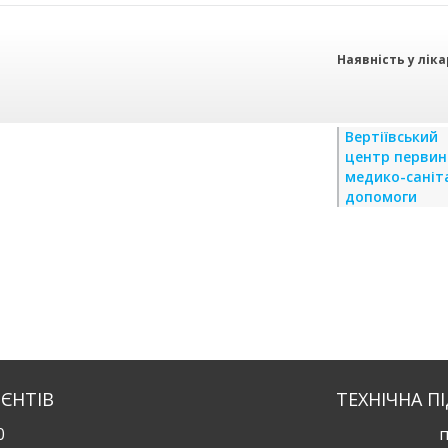
Наявність у лік
Вертіївський
центр первин
медико-саніт
допомоги
ІЄНТІВ
ТЕХНІЧНА П
0
п