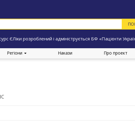
сурс ЄЛіки розроблений і адмініструється БФ «Пацієнти Украї
Регіони
Накази
Про проект
ІС