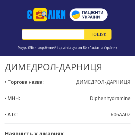
Ресурс ЄЛіки розроблений і адмініструється БФ «Пацієнти України»
ДИМЕДРОЛ-ДАРНИЦЯ
• Торгова назва:
ДИМЕДРОЛ-ДАРНИЦЯ
• МНН:
Diphenhydramine
• ATC:
R06AA02
Наявність у лікарнях