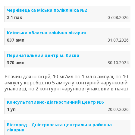
Чернівецька міська поліклініка №2
2.1 пак
07.08.2026
Київська обласна клінічна лікарня
837 амп
31.07.2026
Перинатальний центр м. Києва
370 амп
30.10.2024
Розчин для ін'єкцій, 10 мг/мл по 1 мл в ампулі, по 10
ампул у коробці; по 5 ампул у контурній чарунковій
упаковці, по 2 контурні чарункові упаковки в пачці
Консультативно-діагностичний центр №6
1 уп
20.07.2026
Білгород - Дністровська центральна районна
лікарня