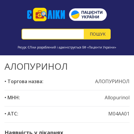
Ресурс ЄЛіки розроблений і адмініструється БФ «Пацієнти України»
АЛОПУРИНОЛ
• Торгова назва:
АЛОПУРИНОЛ
• МНН:
Allopurinol
• ATC:
M04AA01
Наявність у лікарнях