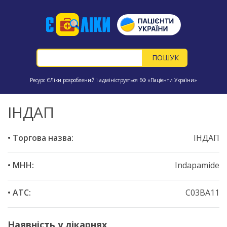
Ресурс ЄЛіки розроблений і адмініструється БФ «Пацієнти України»
ІНДАП
• Торгова назва:
ІНДАП
• МНН:
Indapamide
• ATC:
C03BA11
Наявність у лікарнях