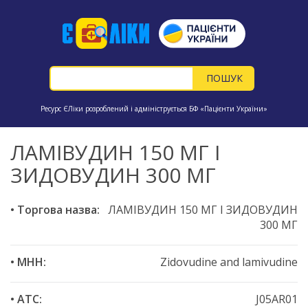
Ресурс ЄЛіки розроблений і адмініструється БФ «Пацієнти України»
ЛАМІВУДИН 150 МГ І
ЗИДОВУДИН 300 МГ
• Торгова назва:
ЛАМІВУДИН 150 МГ І ЗИДОВУДИН
300 МГ
• МНН:
Zidovudine and lamivudine
• ATC:
J05AR01