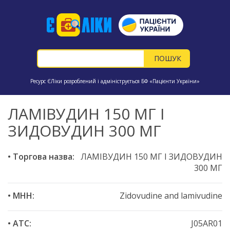
Ресурс ЄЛіки розроблений і адмініструється БФ «Пацієнти України»
ЛАМІВУДИН 150 МГ І
ЗИДОВУДИН 300 МГ
• Торгова назва:
ЛАМІВУДИН 150 МГ І ЗИДОВУДИН
300 МГ
• МНН:
Zidovudine and lamivudine
• ATC:
J05AR01