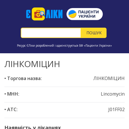
Ресурс ЄЛіки розроблений і адмініструється БФ «Пацієнти України»
ЛІНКОМІЦИН
• Торгова назва:
ЛІНКОМІЦИН
• МНН:
Lincomycin
• ATC:
J01FF02
Наявність у лікарнях