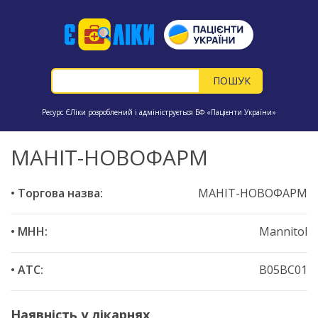
Ресурс ЄЛіки розроблений і адмініструється БФ «Пацієнти України»
МАНІТ-НОВОФАРМ
• Торгова назва:
МАНІТ-НОВОФАРМ
• МНН:
Mannitol
• ATC:
B05BC01
Наявність у лікарнях