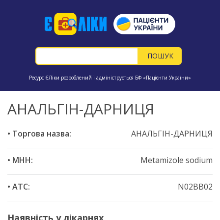
Ресурс ЄЛіки розроблений і адмініструється БФ «Пацієнти України»
АНАЛЬГІН-ДАРНИЦЯ
• Торгова назва:
АНАЛЬГІН-ДАРНИЦЯ
• МНН:
Metamizole sodium
• ATC:
N02BB02
Наявність у лікарнях