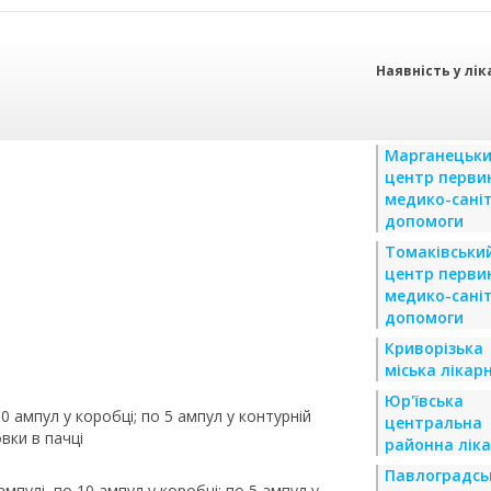
Наявність у лік
Марганецьк
центр перви
медико-сані
допомоги
Томаківськи
центр перви
медико-сані
допомоги
Криворізька
міська лікар
Юр'ївська
10 ампул у коробці; по 5 ампул у контурній
центральна
вки в пачці
районна лік
Павлоградсь
ампулі, по 10 ампул у коробці; по 5 ампул у