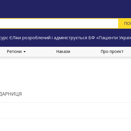
сурс ЄЛіки розроблений і адмініструється БФ «Пацієнти Украї
Регіони
Накази
Про проект
-ДАРНИЦЯ