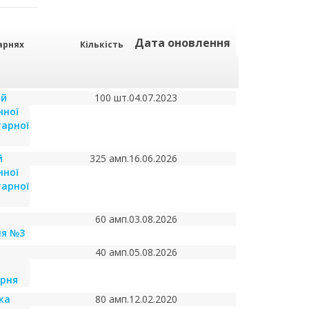
Дата оновлення
арнях
Кількість
ий
100 шт.
04.07.2023
нної
тарної
й
325 амп.
16.06.2026
нної
тарної
60 амп.
03.08.2026
ня №3
40 амп.
05.08.2026
арня
ка
80 амп.
12.02.2020