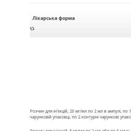
Лікарська форма
Розчин для ін'єкцій, 20 мг/мл по 2 мл в ампулі, по 
чарунковій упаковці, по 2 контурні чарункові упако
Розчин для ін'єкцій, 5 мг/мл по 2 мл або по 5 мл в 