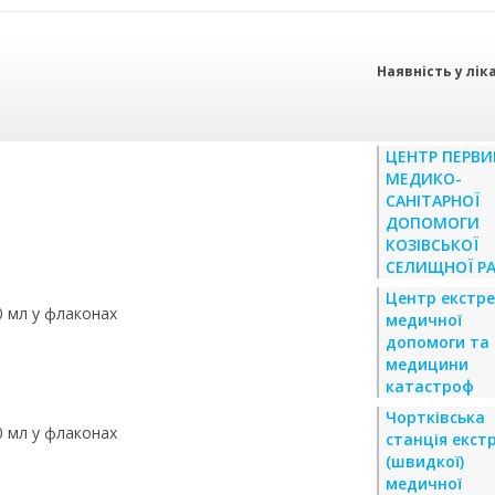
Наявність у лік
ЦЕНТР ПЕРВИ
МЕДИКО-
САНІТАРНОЇ
ДОПОМОГИ
КОЗІВСЬКОЇ
СЕЛИЩНОЇ Р
Центр екстре
0 мл у флаконах
медичної
допомоги та
медицини
катастроф
Чортківська
0 мл у флаконах
станція екст
(швидкої)
медичної