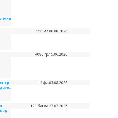
огічна
156 мл.
06.08.2026
4080 гр.
15.06.2026
центр
14 фл.
03.08.2026
дико-
а
120 банка.
27.07.2026
ічна