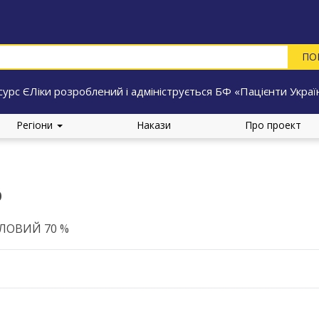
сурс ЄЛіки розроблений і адмініструється БФ «Пацієнти Украї
Регіони
Накази
Про проект
%
ЛОВИЙ 70 %