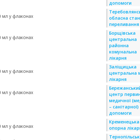
допомоги
Теребовлянс
0 мл у флаконах
обласна стан
переливання 
Борщівська
0 мл у флаконах
центральна
районна
комунальна
лікарня
Заліщицька
0 мл у флаконах
центральна м
лікарня
Бережанськи
0 мл у флаконах
центр перви
медичної (м
– санітарної)
допомоги
Кременецька
0 мл у флаконах
опорна лікар
Тернопільськ