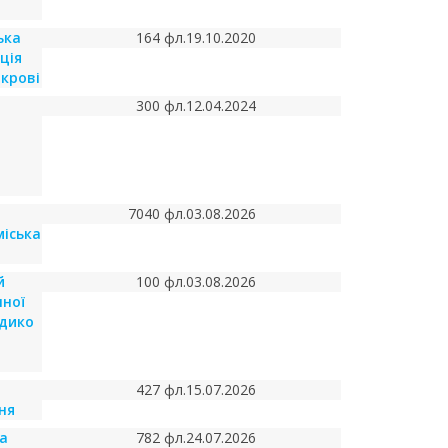
ька
164 фл.
19.10.2020
ція
крові
300 фл.
12.04.2024
7040 фл.
03.08.2026
іська
й
100 фл.
03.08.2026
нної
едико
427 фл.
15.07.2026
ня
а
782 фл.
24.07.2026