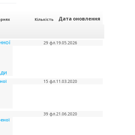
Дата оновлення
арнях
Кількість
ННОЇ
29 фл.
19.05.2026
АДИ
ної
15 фл.
11.03.2020
39 фл.
21.06.2020
реної