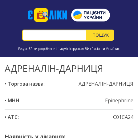
Ресурс ЄЛіки розроблений і адмініструється БФ «Пацієнти України»
АДРЕНАЛІН-ДАРНИЦЯ
• Торгова назва:
АДРЕНАЛІН-ДАРНИЦЯ
• МНН:
Epinephrine
• ATC:
C01CA24
Наявність у лікарнях