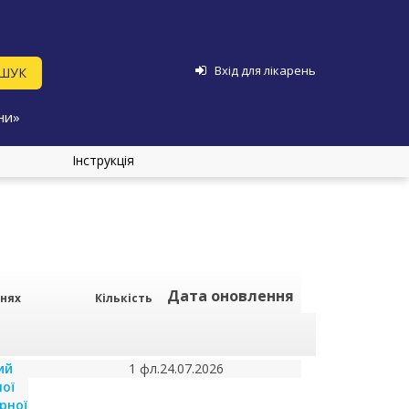
Вхід для лікарень
ни»
Інструкція
Дата оновлення
рнях
Кількість
ий
1 фл.
24.07.2026
ої
рної