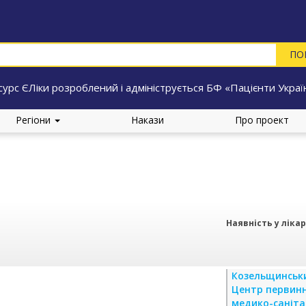
сурс ЄЛіки розроблений і адмініструється БФ «Пацієнти Украї
Регіони
Накази
Про проект
Наявність у ліка
Козельщинськ
Центр первинн
медико-саніта