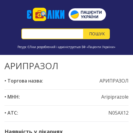
Ресурс ЄЛіки розроблений і адмініструється БФ «Пацієнти України»
АРИПРАЗОЛ
• Торгова назва:
АРИПРАЗОЛ
• МНН:
Aripiprazole
• ATC:
N05AX12
Наявність у лікарнях