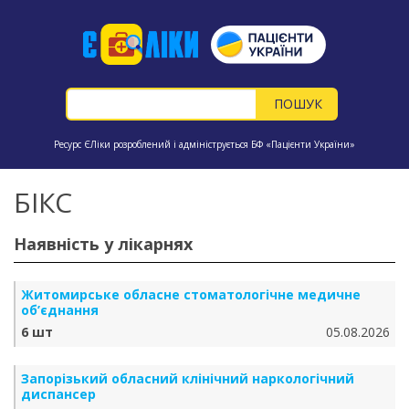
Ресурс ЄЛіки розроблений і адмініструється БФ «Пацієнти України»
БІКС
Наявність у лікарнях
Житомирське обласне стоматологічне медичне
об’єднання
6 шт
05.08.2026
Запорізький обласний клінічний наркологічний
диспансер