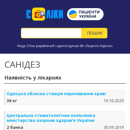
Ресурс ЄЛіки розроблений і адмініструється БФ «Пацієнти України»
САНІДЕЗ
Наявність у лікарнях
Одеська обласна станція переливання крові
36 кг
10.10.2025
Центральна стоматологічна поліклініка
міністерства охорони здоров'я України
2 банка
30.09.2019