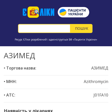
Ресурс ЄЛіки розроблений і адмініструється БФ «Пацієнти України»
АЗИМЕД
• Торгова назва:
АЗИМЕД
• МНН:
Azithromycin
• ATC:
J01FA10
Наявність у лікарнях