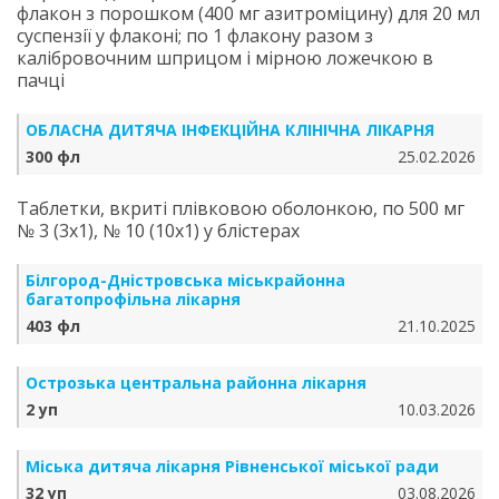
флакон з порошком (400 мг азитроміцину) для 20 мл
суспензії у флаконі; по 1 флакону разом з
калібровочним шприцом і мірною ложечкою в
пачці
ОБЛАСНА ДИТЯЧА ІНФЕКЦІЙНА КЛІНІЧНА ЛІКАРНЯ
300 фл
25.02.2026
Таблетки, вкриті плівковою оболонкою, по 500 мг
№ 3 (3х1), № 10 (10х1) у блістерах
Білгород-Дністровська міськрайонна
багатопрофільна лікарня
403 фл
21.10.2025
Острозька центральна районна лікарня
2 уп
10.03.2026
Міська дитяча лікарня Рівненської міської ради
32 уп
03.08.2026