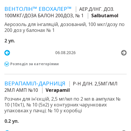
ВЕНТОЛІН™ ЕВОХАЛЕР™
АЕР.Д/ІНГ. ДОЗ.
100МКГ/ДОЗА БАЛОН 200ДОЗ, № 1
Salbutamol
Аерозоль для інгаляцій, дозований, 100 мкг/дозу по
200 доз у балонах № 1
2 уп.
06.08.2026
Розподіл за категоріями
ВЕРАПАМІЛ-ДАРНИЦЯ
Р-Н Д/ІН. 2,5МГ/МЛ
2МЛ АМП №10
Verapamil
Розчин для ін'єкцій, 2,5 мг/мл по 2 мл в ампулах №
10 (10х1), № 10 (5х2) у контурних чарункових
упаковках у пачці; № 10 у коробці
0.2 уп.