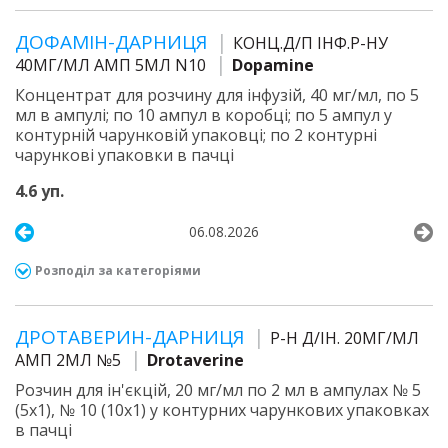
ДОФАМІН-ДАРНИЦЯ
КОНЦ.Д/П ІНФ.Р-НУ
40МГ/МЛ АМП 5МЛ N10
Dopamine
Концентрат для розчину для інфузій, 40 мг/мл, по 5
мл в ампулі; по 10 ампул в коробці; по 5 ампул у
контурній чарунковій упаковці; по 2 контурні
чарункові упаковки в пачці
4.6 уп.
06.08.2026
Розподіл за категоріями
ДРОТАВЕРИН-ДАРНИЦЯ
Р-Н Д/ІН. 20МГ/МЛ
АМП 2МЛ №5
Drotaverine
Розчин для ін'єкцій, 20 мг/мл по 2 мл в ампулах № 5
(5х1), № 10 (10х1) у контурних чарункових упаковках
в пачці