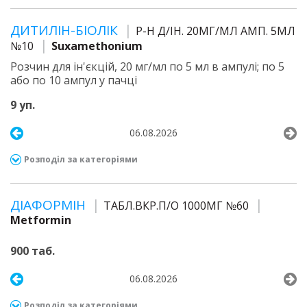
ДИТИЛІН-БІОЛІК
Р-Н Д/ІН. 20МГ/МЛ АМП. 5МЛ
№10
Suxamethonium
Розчин для ін'єкцій, 20 мг/мл по 5 мл в ампулі; по 5
або по 10 ампул у пачці
9 уп.
06.08.2026
Розподіл за категоріями
ДІАФОРМІН
ТАБЛ.ВКР.П/О 1000МГ №60
Metformin
900 таб.
06.08.2026
Розподіл за категоріями