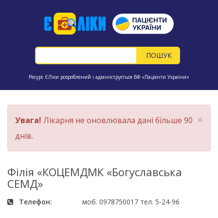
Ресурс ЄЛіки розроблений і адмініструється БФ «Пацієнти України»
×
Увага!
Лікарня не оновлювала дані більше 90
днів.
Філія «КОЦЕМДМК «Богуславська
СЕМД»
Телефон:
моб. 0978750017 тел. 5-24-96