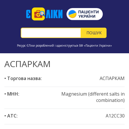
Ресурс ЄЛіки розроблений і адмініструється БФ «Пацієнти України»
АСПАРКАМ
• Торгова назва:
АСПАРКАМ
• МНН:
Magnesium (different salts in
combination)
• ATC:
A12CC30