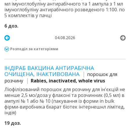
мл імуноглобуліну антирабічного та 1 ампула з 1 мл
імуноглобуліну антирабічного розведеного 1:100. по
5 комплектів у пачці
6 доз.
04.08.2026
Розподіл за категоріями
ІНДІРАБ ВАКЦИНА АНТИРАБІЧНА
ОЧИЩЕНА, ІНАКТИВОВАНА
порошок для
розчину
Rabies, inactivated, whole virus
Ліофілізований порошок для розчину для ін'єкцій не
менше 2,5 мо/доза у флаконі та розчинник (0,5 мл) в
ампулі № 1 або № 10 (пакування із форми in bulk
фірми-виробника бхарат біотек інтернешнл лімітед,
індія)
19 доз.