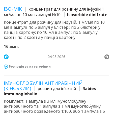
ІЗО-МІК
концентрат для розчину для інфузій 1
мг/мл по 10 мл в ампулі №10
Isosorbide dinitrate
Концентрат для розчину для інфузій, 1 мг/мл по 10
мл в ампулі; по 5 ампул у блістері; по 2 блістери у
пачці з картону; по 10 мл в ампулі; по 5 ампул у
касеті; по 2 касети у пачці з картону
16 амп.
04.08.2026
Розподіл за категоріями
ІМУНОГЛОБУЛІН АНТИРАБІЧНИЙ
(КІНСЬКИЙ)
розчин для ін'єкцій
Rabies
immunoglobulin
Комплект: 1 ампула з 3 мл імуноглобуліну
антирабічного та 1 ампула з 1 мл імуноглобуліну
антирабічного розведеного 1:100, або 1 ампула з 5