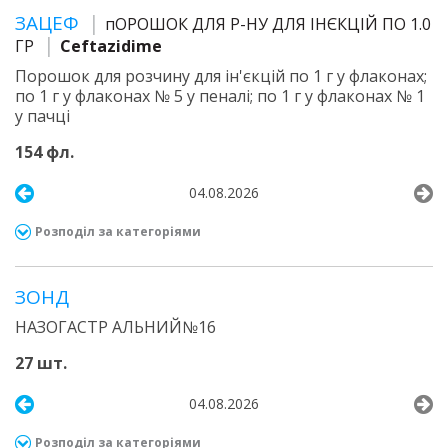
ЗАЦЕФ
пОРОШОК ДЛЯ Р-НУ ДЛЯ ІНЄКЦІЙ ПО 1.0
ГР
Ceftazidime
Порошок для розчину для ін'єкцій по 1 г у флаконах;
по 1 г у флаконах № 5 у пеналі; по 1 г у флаконах № 1
у пачці
154 фл.
04.08.2026
Розподіл за категоріями
ЗОНД
НАЗОГАСТР АЛЬНИЙ№16
27 шт.
04.08.2026
Розподіл за категоріями