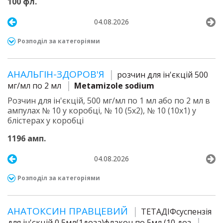
100 фл.
04.08.2026
Розподіл за категоріями
АНАЛЬГІН-ЗДОРОВ'Я
розчин для ін'єкцій 500
мг/мл по 2 мл
Metamizole sodium
Розчин для ін'єкцій, 500 мг/мл по 1 мл або по 2 мл в
ампулах № 10 у коробці, № 10 (5х2), № 10 (10х1) у
блістерах у коробці
1196 амп.
04.08.2026
Розподіл за категоріями
АНАТОКСИН ПРАВЦЕВИЙ
ТЕТАДІФсуспензія
для ін'єкцій 0,5мл(1доза)флакон по 5мл (10 доз