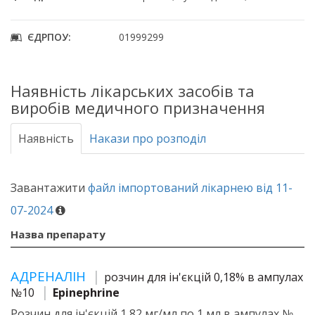
ЄДРПОУ:
01999299
Наявність лікарських засобів та
виробів медичного призначення
Наявність
Накази про розподіл
Завантажити
файл імпортований лікарнею від 11-
07-2024
Назва препарату
АДРЕНАЛІН
розчин для ін'єкцій 0,18% в ампулах
№10
Epinephrine
Розчин для ін'єкцій 1,82 мг/мл по 1 мл в ампулах №