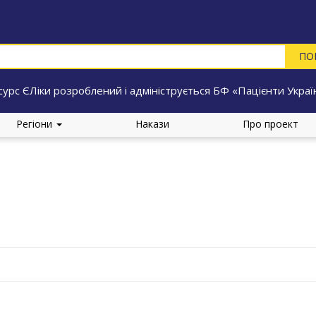
сурс ЄЛіки розроблений і адмініструється БФ «Пацієнти Украї
Регіони
Накази
Про проект