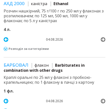
АХД 2000
каністра
Ethanol
Розчин нашкірний, 75 г/100 г по 250 мл у флаконах з
розпилювачем; по 125 мл, 500 мл, 1000 мл у
флаконах; по 5 л у каністрах
4 л.
04.08.2026
Розподіл за категоріями
БАРБОВАЛ
флакон
Barbiturates in
combination with other drugs
Краплі оральні по 25 мл у флаконі з пробкою-
крапельницею; по 1 флакону в пачці з картону
1 фл.
04.08.2026