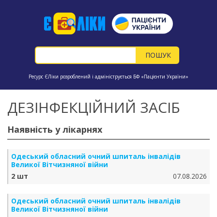
Ресурс ЄЛіки розроблений і адмініструється БФ «Пацієнти України»
ДЕЗІНФЕКЦІЙНИЙ ЗАСІБ
Наявність у лікарнях
Одеський обласний очний шпиталь інвалідів
Великої Вітчизняної війни
2 шт
07.08.2026
Одеський обласний очний шпиталь інвалідів
Великої Вітчизняної війни