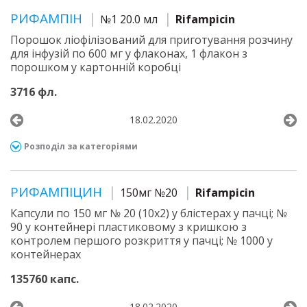
РИФАМПІН
№1 20.0 мл
Rifampicin
Порошок ліофілізований для приготування розчину
для інфузій по 600 мг у флаконах, 1 флакон з
порошком у картонній коробці
3716 фл.
18.02.2020
Розподіл за категоріями
РИФАМПІЦИН
150мг №20
Rifampicin
Капсули по 150 мг № 20 (10х2) у блістерах у пачці; №
90 у контейнері пластиковому з кришкою з
контролем першого розкриття у пачці; № 1000 у
контейнерах
135760 капс.
18.02.2020