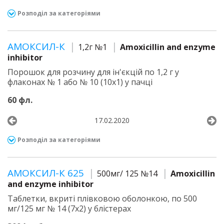
Розподіл за категоріями
АМОКСИЛ-К
1,2г №1
Amoxicillin and enzyme
inhibitor
Порошок для розчину для ін'єкцій по 1,2 г у
флаконах № 1 або № 10 (10х1) у пачці
60 фл.
17.02.2020
Розподіл за категоріями
АМОКСИЛ-К 625
500мг/ 125 №14
Amoxicillin
and enzyme inhibitor
Таблетки, вкриті плівковою оболонкою, по 500
мг/125 мг № 14 (7х2) у блістерах