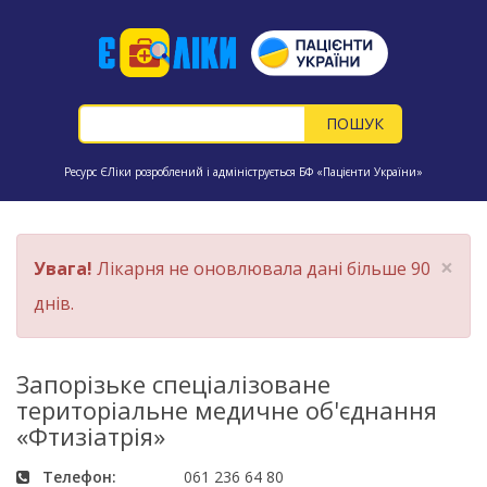
Ресурс ЄЛіки розроблений і адмініструється БФ «Пацієнти України»
×
Увага!
Лікарня не оновлювала дані більше 90
днів.
Запорізьке спеціалізоване
територіальне медичне об'єднання
«Фтизіатрія»
Телефон:
061 236 64 80