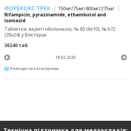
ФОРЕКОКС ТРЕК
150мг/75мг/400мг/275мг
Rifampicin, pyrazinamide, ethambutol and
isoniazid
Таблетки, вкриті оболонкою, № 60 (6х10), № 672
(28х24) у блістерах
36240 таб.
18.02.2020
Розподіл за категоріями
Технічна підтримка для медзакладів: