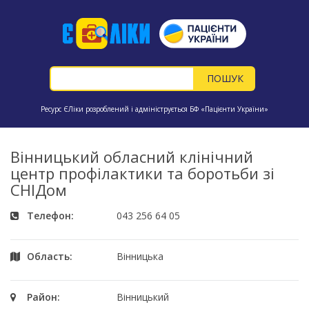
Ресурс ЄЛіки розроблений і адмініструється БФ «Пацієнти України»
Вінницький обласний клінічний
центр профілактики та боротьби зі
СНІДом
Телефон:
043 256 64 05
Область:
Вінницька
Район:
Вінницький