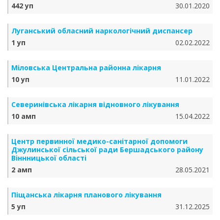
442 уп
30.01.2020
Луганський обласний наркологічний диспансер
1 уп
02.02.2022
Міловська Центральна районна лікарня
10 уп
11.01.2022
Северинівська лікарня відновного лікування
10 амп
15.04.2022
Центр первинної медико-санітарної допомоги
Джулинської сільської ради Бершадського району
Віннницької області
2 амп
28.05.2021
Піщанська лікарня планового лікування
5 уп
31.12.2025