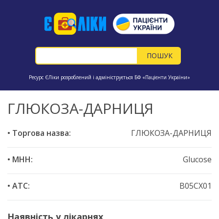
Ресурс ЄЛіки розроблений і адмініструється БФ «Пацієнти України»
ГЛЮКОЗА-ДАРНИЦЯ
• Торгова назва:
ГЛЮКОЗА-ДАРНИЦЯ
• МНН:
Glucose
• ATC:
B05CX01
Наявність у лікарнях