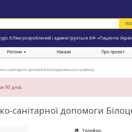
сурс ЄЛіки розроблений і адмініструється БФ «Пацієнти Украї
Регіони
Накази
Про проект
ко-санітарної допомоги Білоцерківського району
е 90 днів.
о-санітарної допомоги Білоц
Телефон: