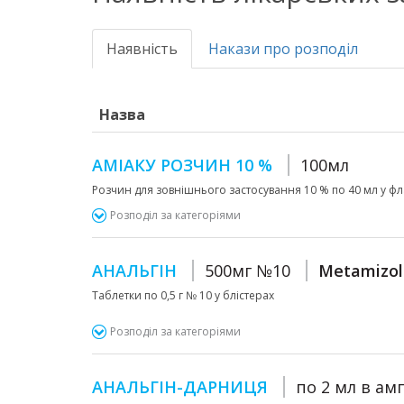
Наявність
Накази про розподіл
Назва
АМІАКУ РОЗЧИН 10 %
100мл
Розчин для зовнішнього застосування 10 % по 40 мл у флак
Розподіл за категоріями
АНАЛЬГІН
500мг №10
Metamizol
Таблетки по 0,5 г № 10 у блістерах
Розподіл за категоріями
АНАЛЬГІН-ДАРНИЦЯ
по 2 мл в ам