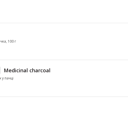
чка, 100 г
Medicinal charcoal
х у пачці