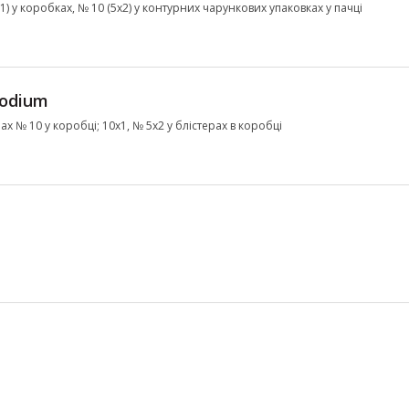
х1) у коробках, № 10 (5х2) у контурних чарункових упаковках у пачці
sodium
ах № 10 у коробці; 10х1, № 5х2 у блістерах в коробці