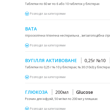
Таблетки по 60 мг по 6 або 10 таблеток у блістерах
Розподіл за категоріями
ВАТА
гігроскопічна гігієнічна нестерильна , зигзагоподібна стрі
Розподіл за категоріями
ВУГІЛЛЯ АКТИВОВАНЕ
0,25г №10
Таблетки по 0,25 г № 10 у блістерах; № 30 (10х3) у блістера
Розподіл за категоріями
ГЛЮКОЗА
200мл
Glucose
Розчин для інфузій, 50 мг/мл по 200 мл у пляшках
Розподіл за категоріями