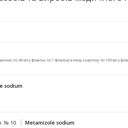
онах; по 40 мл у флаконі; по 1 флакону в пачці з картону; по 100 мл у фл
e sodium
п. № 10
Metamizole sodium