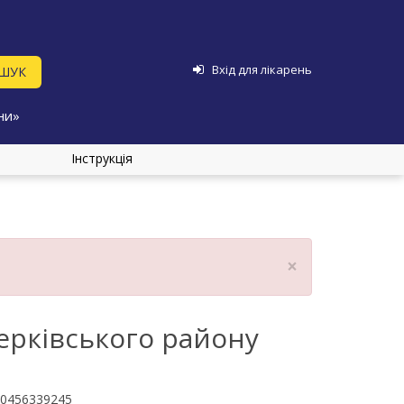
Вхід для лікарень
ни»
Інструкція
×
ерківського району
0456339245