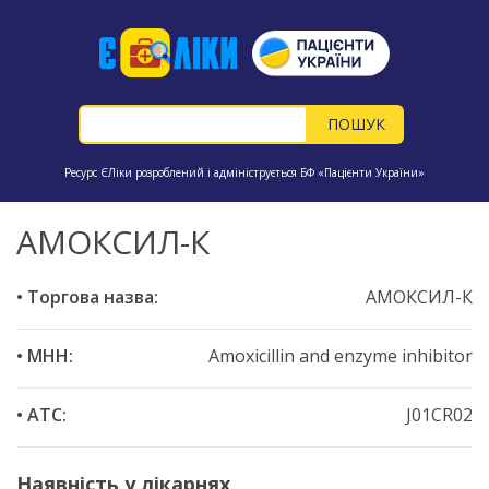
Ресурс ЄЛіки розроблений і адмініструється БФ «Пацієнти України»
АМОКСИЛ-К
• Торгова назва:
АМОКСИЛ-К
• МНН:
Amoxicillin and enzyme inhibitor
• ATC:
J01CR02
Наявність у лікарнях