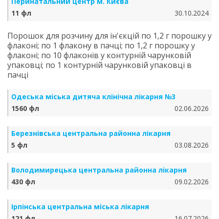
Перинатальний центр м. Києва
11 фл
30.10.2024
Порошок для розчину для ін'єкцій по 1,2 г порошку у
флаконі; по 1 флакону в пачці; по 1,2 г порошку у
флаконі; по 10 флаконів у контурній чарунковій
упаковці; по 1 контурній чарунковій упаковці в
пачці
Одеська міська дитяча клінічна лікарня №3
1560 фл
02.06.2026
Березнівська центральна районна лікарня
5 фл
03.08.2026
Володимирецька центральна районна лікарня
430 фл
09.02.2026
Ірпінська центральна міська лікарня
121 фл
16.07.2026