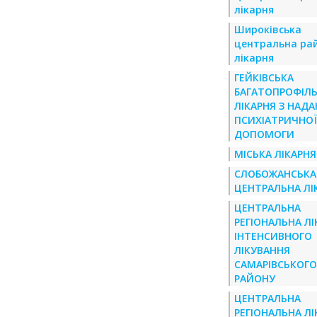
лікарня
Широківська
центральна ра
лікарня
ГЕЙКІВСЬКА
БАГАТОПРОФІЛ
ЛІКАРНЯ З НАД
ПСИХІАТРИЧНОЇ
ДОПОМОГИ
МІСЬКА ЛІКАРНЯ
СЛОБОЖАНСЬКА
ЦЕНТРАЛЬНА ЛІ
ЦЕНТРАЛЬНА
РЕГІОНАЛЬНА ЛІ
ІНТЕНСИВНОГО
ЛІКУВАННЯ
САМАРІВСЬКОГО
РАЙОНУ
ЦЕНТРАЛЬНА
РЕГІОНАЛЬНА ЛІ