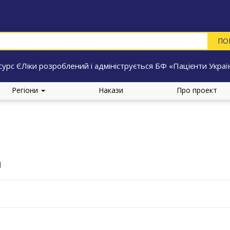
сурс ЄЛіки розроблений і адмініструється БФ «Пацієнти Украї
Регіони
Накази
Про проект
Н