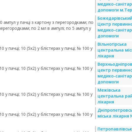
медико-санітар
допомоги м.Тер
Божедарівськи
 10 ампул у пачці з картону з перегородками; по
Центр первинно
перегородками; по 2 мл в ампулі; по 5 ампул у
медико-санітар
допомоги
Вільногірська
0 у пачці; 10 (5х2) у блістерах у пачці; № 100 у
центральна міс
лікарня
Верхньодніпро
0 у пачці; 10 (5х2) у блістерах у пачці; № 100 у
центр первинно
медико-санітар
допомоги
Межівська
0 у пачці; 10 (5х2) у блістерах у пачці; № 100 у
центральна ра
лікарня
Дніпропетровс
0 у пачці; 10 (5х2) у блістерах у пачці; № 100 у
міська лікарня
Петропавлівсь