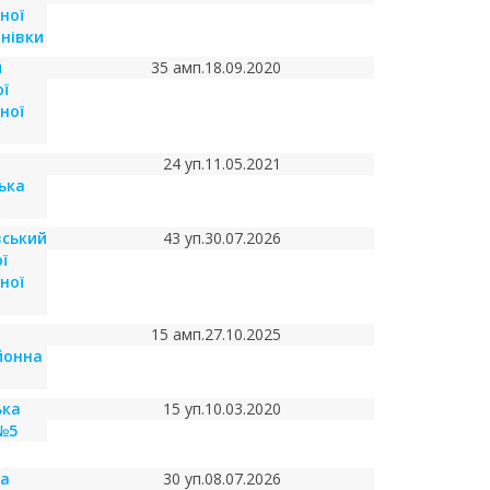
ної
нівки
й
35 амп.
18.09.2020
ї
ної
24 уп.
11.05.2021
ька
вський
43 уп.
30.07.2026
ї
ної
15 амп.
27.10.2025
йонна
ька
15 уп.
10.03.2020
 №5
ка
30 уп.
08.07.2026