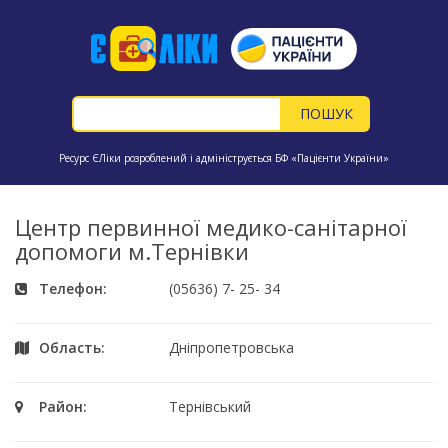
Ресурс ЄЛіки розроблений і адмініструється БФ «Пацієнти України»
Центр первинної медико-санітарної
допомоги м.Тернівки
Телефон:
(05636) 7- 25- 34
Область:
Дніпропетровська
Район:
Тернівський