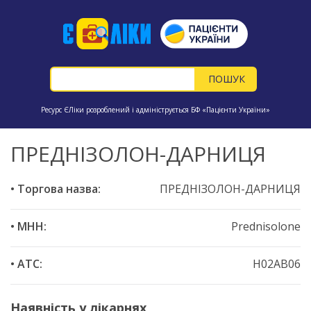
Ресурс ЄЛіки розроблений і адмініструється БФ «Пацієнти України»
ПРЕДНІЗОЛОН-ДАРНИЦЯ
• Торгова назва:
ПРЕДНІЗОЛОН-ДАРНИЦЯ
• МНН:
Prednisolone
• ATC:
H02AB06
Наявність у лікарнях