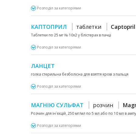
Розподіл за категоріями
КАПТОПРИЛ
таблетки
Captopril
Таблетки по 25 мг № 10х2 у блістерах в пачці
Розподіл за категоріями
ЛАНЦЕТ
голка стерильна безболісна для взяття крові з пальця
Розподіл за категоріями
МАГНІЮ СУЛЬФАТ
розчин
Magn
Розчин для ін`єкцій, 250 мг/мл по 5 мл або по 10 мл в амп
Розподіл за категоріями