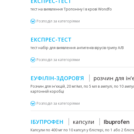
ЕКСПРЕС-ТЕСТ
тест на виявлення Тропоніну I в крові Wondfo
Розподіл за категоріями
ЕКСПРЕС-ТЕСТ
тест набір для виявлення антигенів вірусів грипу А/В
Розподіл за категоріями
ЕУФІЛІН-ЗДОРОВ'Я
розчин для ін'
Розчин для ін'єкцій, 20 мг/мл, по 5 мл в ампулі, по 10 ампу
картонній коробці
Розподіл за категоріями
ІБУПРОФЕН
капсули
Ibuprofen
Капсули по 400 мг по 10 капсул у блістері, по 1 або 2 бліс