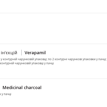
ін'єкцій
Verapamil
л у контурній чарунковій упаковці; по 2 контурні чарункові упаковки у пачці;
 контурній чарунковій упаковці у пачці
Medicinal charcoal
х у пачці