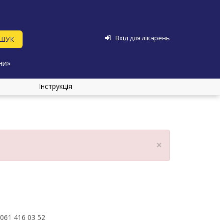
Вхід для лікарень
ни»
Інструкція
×
061 416 03 52