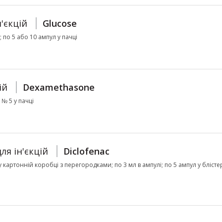
'єкцій
Glucose
; по 5 або 10 ампул у пачці
ій
Dexamethasone
 № 5 у пачці
ля ін'єкцій
Diclofenac
 у картонній коробці з перегородками; по 3 мл в ампулі; по 5 ампул у блістер