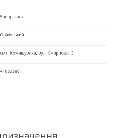
Запорізька
Оріхівський
смт. Комишуваха, вул. Смирнова, 3
41083586
 призначення