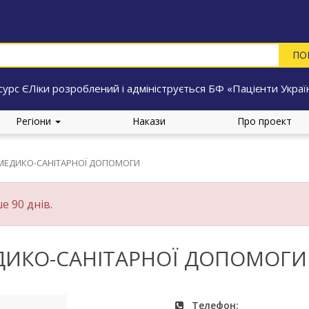
сурс ЄЛіки розроблений і адмініструється БФ «Пацієнти Украї
Регіони
Накази
Про проект
 МЕДИКО-САНІТАРНОЇ ДОПОМОГИ
е 90 днів.
ДИКО-САНІТАРНОЇ ДОПОМОГИ
Телефон: