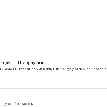
єкцій
Theophylline
л у картонній коробці; по 5 мл в ампулі; по 5 ампул у блістері, по 1 або по 2
тери у коробці з картону