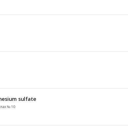
esium sulfate
улах № 10