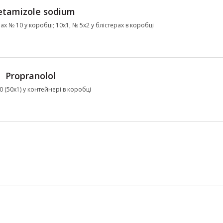
tamizole sodium
ах № 10 у коробці; 10х1, № 5х2 у блістерах в коробці
Propranolol
50 (50х1) у контейнері в коробці