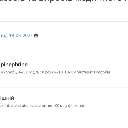
від 19-05-2021
Epinephrine
у коробці, № 5 (5х1), № 10 (5х2), № 10 (10х1) у блістерах в коробці
ішній
коні в пачці або без пачки, по 100 мл у флаконах