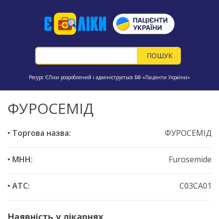
Ресурс ЄЛіки розроблений і адмініструється БФ «Пацієнти України»
ФУРОСЕМІД
• Торгова назва:
ФУРОСЕМІД
• МНН:
Furosemide
• ATC:
C03CA01
Наявність у лікарнях