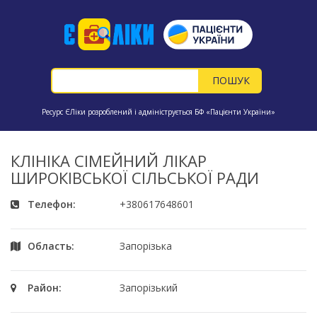
Ресурс ЄЛіки розроблений і адмініструється БФ «Пацієнти України»
КЛІНІКА СІМЕЙНИЙ ЛІКАР
ШИРОКІВСЬКОЇ СІЛЬСЬКОЇ РАДИ
Телефон:
+380617648601
Область:
Запорізька
Район:
Запорізький