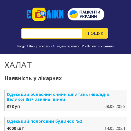
Ресурс ЄЛіки розроблений і адмініструється БФ «Пацієнти України»
ХАЛАТ
Наявність у лікарнях
Одеський обласний очний шпиталь інвалідів
Великої Вітчизняної війни
378 уп
08.08.2026
Одеський пологовий будинок №2
4000 шт
14.05.2024