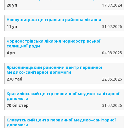
20 уп
17.07.2024
Новоушицька центральна районна лікарня
11 уп
31.07.2026
Чорноострівська лікарня Чорноострівської
селищної ради
4 уп
04.08.2025
Ярмолинецький районний центр первинної
медико-санітарної допомоги
270 таб
22.05.2026
Красилівський центр первинної медико-санітарної
допомоги
70 блістер
31.07.2026
Славутський центр первинної медико–санітарної
допомоги