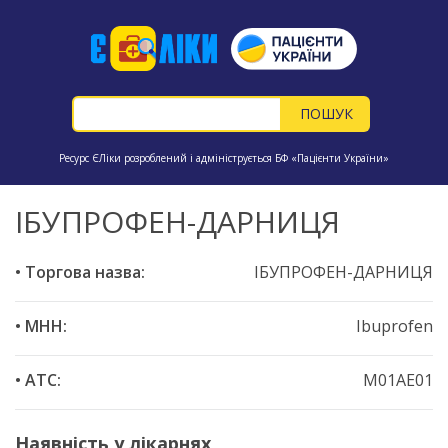
Ресурс ЄЛіки розроблений і адмініструється БФ «Пацієнти України»
ІБУПРОФЕН-ДАРНИЦЯ
• Торгова назва:
ІБУПРОФЕН-ДАРНИЦЯ
• МНН:
Ibuprofen
• ATC:
M01AE01
Наявність у лікарнях