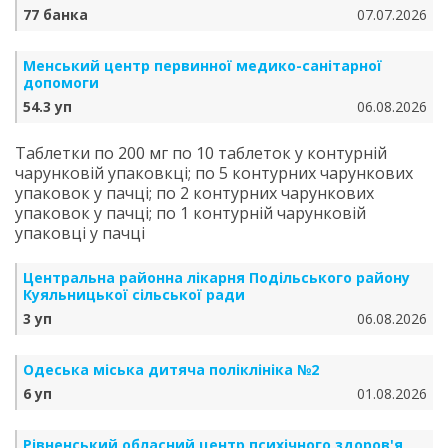
77 банка
07.07.2026
Менський центр первинної медико-санітарної
допомоги
54.3 уп
06.08.2026
Таблетки по 200 мг по 10 таблеток у контурній
чарунковій упаковкці; по 5 контурних чарункових
упаковок у пачці; по 2 контурних чарункових
упаковок у пачці; по 1 контурній чарунковій
упаковці у пачці
Центральна районна лікарня Подільського району
Куяльницької сільської ради
3 уп
06.08.2026
Одеська міська дитяча поліклініка №2
6 уп
01.08.2026
Рівненський обласний центр психічного здоров'я