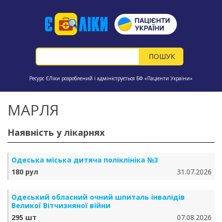
Ресурс ЄЛіки розроблений і адмініструється БФ «Пацієнти України»
МАРЛЯ
Наявність у лікарнях
Одеська міська дитяча поліклініка №3
180 рул
31.07.2026
Одеський обласний очний шпиталь інвалідів
Великої Вітчизняної війни
295 шт
07.08.2026