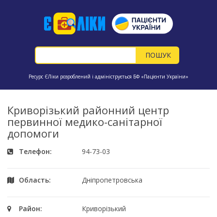
Ресурс ЄЛіки розроблений і адмініструється БФ «Пацієнти України»
Криворізький районний центр
первинної медико-санітарної
допомоги
Телефон:
94-73-03
Область:
Дніпропетровська
Район:
Криворізький