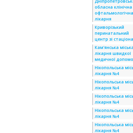
Дніпропетровськ
обласна клінічна
офтальмологічн
лікарня
Криворізький
перинатальний
центр зі стаціон
Кам'янська міськ
лікарня швидкої
медичної допомо
Нікопольська міс
лікарня №4
Нікопольська міс
лікарня №4
Нікопольська міс
лікарня №4
Нікопольська міс
лікарня №4
Нікопольська міс
лікарня №4