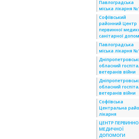
Павлоградська
міська лікарня №
Софіївський
районний Центр
первинної медик
санітарної допо
Павлоградська
міська лікарня №
Дніпропетровськ
обласний госпіта
ветеранів війни
Дніпропетровськ
обласний госпіта
ветеранів війни
Софіївська
Центральна рай
лікарня
ЦЕНТР ПЕРВИННО
МЕДИЧНОЇ
ДОПОМОГИ