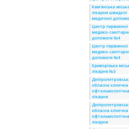
Кам'янська міськ
лікарня швидкої
медичної допомо
Центр первинної
медико-санітарн
допомоги №4
Центр первинної
медико-санітарн
допомоги №4
Криворізька місь
лікарня №3
Дніпропетровськ
обласна клінічна
офтальмологічн
лікарня
Дніпропетровськ
обласна клінічна
офтальмологічн
лікарня