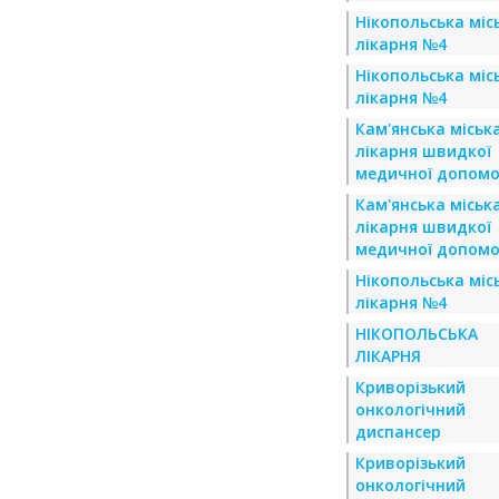
Нікопольська міс
лікарня №4
Нікопольська міс
лікарня №4
Кам'янська міськ
лікарня швидкої
медичної допомо
Кам'янська міськ
лікарня швидкої
медичної допомо
Нікопольська міс
лікарня №4
НІКОПОЛЬСЬКА
ЛІКАРНЯ
Криворізький
онкологічний
диспансер
Криворізький
онкологічний