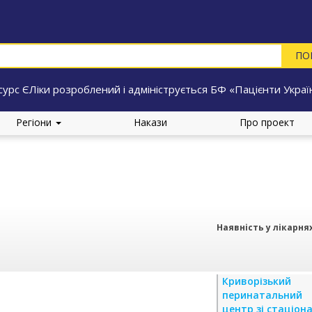
сурс ЄЛіки розроблений і адмініструється БФ «Пацієнти Украї
Регіони
Накази
Про проект
Наявність у лікарня
Криворізький
перинатальний
центр зі стаціон