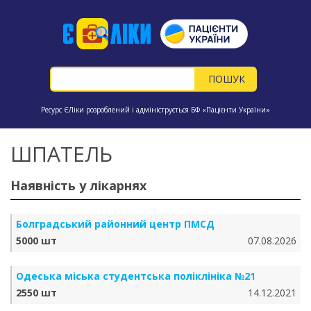
Ресурс ЄЛіки розроблений і адмініструється БФ «Пацієнти України»
ШПАТЕЛЬ
Наявність у лікарнях
Болградський районний центр ПМСД
5000 шт
07.08.2026
Одеська міська студентська поліклініка №21
2550 шт
14.12.2021